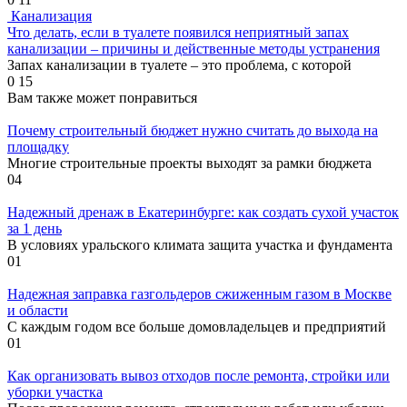
Канализация
Что делать, если в туалете появился неприятный запах
канализации – причины и действенные методы устранения
Запах канализации в туалете – это проблема, с которой
0
15
Вам также может понравиться
Почему строительный бюджет нужно считать до выхода на
площадку
Многие строительные проекты выходят за рамки бюджета
0
4
Надежный дренаж в Екатеринбурге: как создать сухой участок
за 1 день
В условиях уральского климата защита участка и фундамента
0
1
Надежная заправка газгольдеров сжиженным газом в Москве
и области
С каждым годом все больше домовладельцев и предприятий
0
1
Как организовать вывоз отходов после ремонта, стройки или
уборки участка