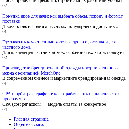
После проведения ремонта, строительных работ или уборки
0
2
Покупка дров для дачи: как выбрать объем, породу и формат
поставки
Дрова остаются одним из самых популярных и доступных
0
1
Где заказать качественные колотые дрова с доставкой для
частного дома
Для владельцев частных домов, особенно тех, кто использует
0
2
Производство брендированной одежды и корпоративного
мерча с компанией MerchOne
В современном бизнесе и маркетинге брендированная одежда
0
1
СРА и арбитраж трафика: как зарабатывать на партнерских
программах
СРА (cost per action) — модель оплаты за конкретное
0
41
Главная страница
Обратная связь