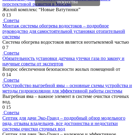
искусства
перспективой развития в Москве
Жилой комплекс “Новые Ватутинки”
0
13
Советы
Монтаж системы обогрева водостоков – подробное
руководство для самостоятельной установки отопительной
системы
Система обогрева водостоков является неотъемлемой частью
0
7
Советы
Обязательность установки датчика утечки газа по закону и
научные советы от экспертов
Вопрос обеспечения безопасности жилых помещений от
0
14
Советы
Обустройство выгребной ямы – основные схемы устройства и
методы гидроизоляции для эффективной работы системы
Выгребная яма – важное элемент в системе очистки сточных
вод.
0
15
Советы
Септик для дачи Эко-Гранд – подробный обзор модельного
ряда, отзывы владельцев, все достоинства и недостатки
системы очистки сточных вод
Септик для дачи Эко-Гранд – надежное и эффективное