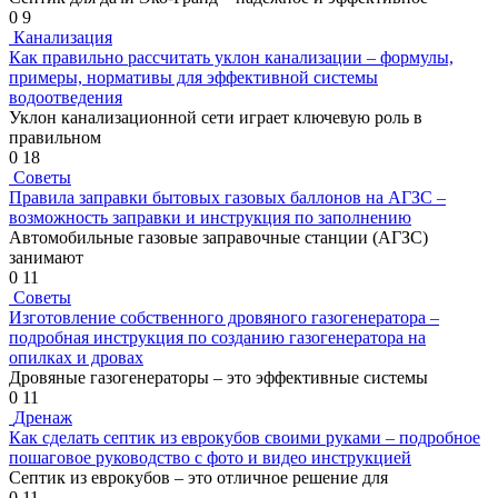
0
9
Канализация
Как правильно рассчитать уклон канализации – формулы,
примеры, нормативы для эффективной системы
водоотведения
Уклон канализационной сети играет ключевую роль в
правильном
0
18
Советы
Правила заправки бытовых газовых баллонов на АГЗС –
возможность заправки и инструкция по заполнению
Автомобильные газовые заправочные станции (АГЗС)
занимают
0
11
Советы
Изготовление собственного дровяного газогенератора –
подробная инструкция по созданию газогенератора на
опилках и дровах
Дровяные газогенераторы – это эффективные системы
0
11
Дренаж
Как сделать септик из еврокубов своими руками – подробное
пошаговое руководство с фото и видео инструкцией
Септик из еврокубов – это отличное решение для
0
11