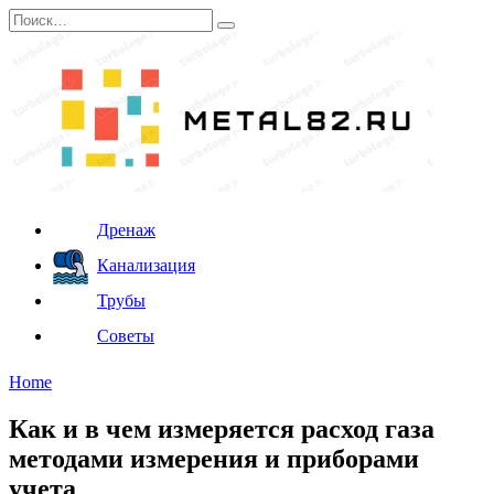
Перейти
Search
к
for:
содержанию
Дренаж
Канализация
Трубы
Советы
Home
Как и в чем измеряется расход газа
методами измерения и приборами
учета