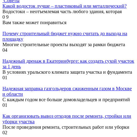
Советы
Какой водосток лучше – пластиковый или металлический?
Водостоки – неотъемлемая часть любого здания, которая
0
9
Вам также может понравиться
Почему строительный бюджет нужно считать до выхода на
площадку
Многие строительные проекты выходят за рамки бюджета
0
4
Надежный дренаж в Екатеринбурге: как создать сухой участок
за 1 день
В условиях уральского климата защита участка и фундамента
0
1
Надежная заправка газгольдеров сжиженным газом в Москве
и области
С каждым годом все больше домовладельцев и предприятий
0
1
Как организовать вывоз отходов после ремонта, стройки или
уборки участка
После проведения ремонта, строительных работ или уборки
0
2