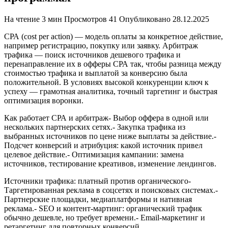
На чтение
3 мин
Просмотров
41
Опубликовано
28.12.2025
СРА (cost per action) — модель оплаты за конкретное действие,
например регистрацию, покупку или заявку. Арбитраж
трафика — поиск источников дешевого трафика и
перенаправление их в офферы СРА так, чтобы разница между
стоимостью трафика и выплатой за конверсию была
положительной. В условиях высокой конкуренции ключ к
успеху — грамотная аналитика, точный таргетинг и быстрая
оптимизация воронки.
Как работает СРА и арбитраж- Выбор оффера в одной или
нескольких партнерских сетях.- Закупка трафика из
выбранных источников по цене ниже выплаты за действие.-
Подсчет конверсий и атрибуция: какой источник привел
целевое действие.- Оптимизация кампании: замена
источников, тестирование креативов, изменение лендингов.
Источники трафика: платный против органического-
Таргетированная реклама в соцсетях и поисковых системах.-
Партнерские площадки, медиаплатформы и нативная
реклама.- SEO и контент-мартинг: органический трафик
обычно дешевле, но требует времени.- Email-маркетинг и
ретаргетинг для повторных конверсий.