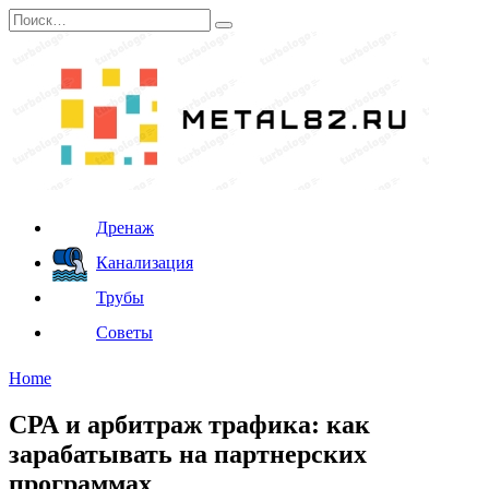
Перейти
Search
к
for:
содержанию
Дренаж
Канализация
Трубы
Советы
Home
СРА и арбитраж трафика: как
зарабатывать на партнерских
программах