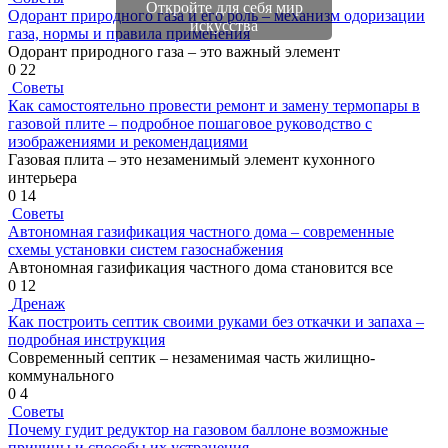
Откройте для себя мир
Одорант природного газа и его роль – механизм одоризации
искусства
газа, нормы и правила применения
Одорант природного газа – это важный элемент
0
22
Советы
Как самостоятельно провести ремонт и замену термопары в
газовой плите – подробное пошаговое руководство с
изображениями и рекомендациями
Газовая плита – это незаменимый элемент кухонного
интерьера
0
14
Советы
Автономная газификация частного дома – современные
схемы установки систем газоснабжения
Автономная газификация частного дома становится все
0
12
Дренаж
Как построить септик своими руками без откачки и запаха –
подробная инструкция
Современный септик – незаменимая часть жилищно-
коммунального
0
4
Советы
Почему гудит редуктор на газовом баллоне возможные
причины и способы их устранения