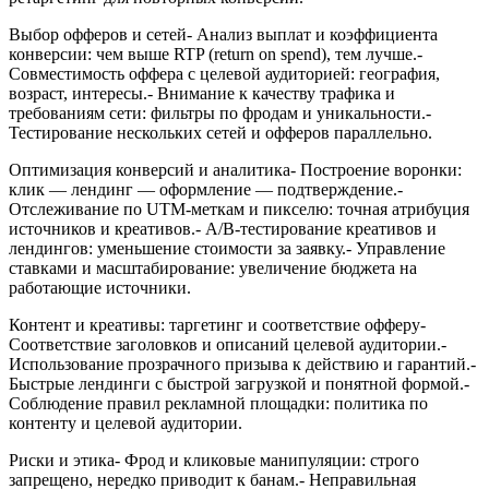
Выбор офферов и сетей- Анализ выплат и коэффициента
конверсии: чем выше RTP (return on spend), тем лучше.-
Совместимость оффера с целевой аудиторией: география,
возраст, интересы.- Внимание к качеству трафика и
требованиям сети: фильтры по фродам и уникальности.-
Тестирование нескольких сетей и офферов параллельно.
Оптимизация конверсий и аналитика- Построение воронки:
клик — лендинг — оформление — подтверждение.-
Отслеживание по UTM-меткам и пикселю: точная атрибуция
источников и креативов.- A/B-тестирование креативов и
лендингов: уменьшение стоимости за заявку.- Управление
ставками и масштабирование: увеличение бюджета на
работающие источники.
Контент и креативы: таргетинг и соответствие офферу-
Соответствие заголовков и описаний целевой аудитории.-
Использование прозрачного призыва к действию и гарантий.-
Быстрые лендинги с быстрой загрузкой и понятной формой.-
Соблюдение правил рекламной площадки: политика по
контенту и целевой аудитории.
Риски и этика- Фрод и кликовые манипуляции: строго
запрещено, нередко приводит к банам.- Неправильная