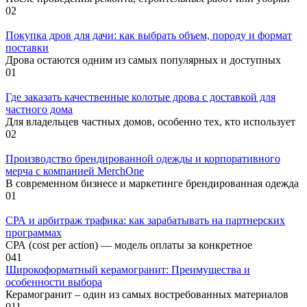
0
2
Покупка дров для дачи: как выбрать объем, породу и формат
поставки
Дрова остаются одним из самых популярных и доступных
0
1
Где заказать качественные колотые дрова с доставкой для
частного дома
Для владельцев частных домов, особенно тех, кто использует
0
2
Производство брендированной одежды и корпоративного
мерча с компанией MerchOne
В современном бизнесе и маркетинге брендированная одежда
0
1
СРА и арбитраж трафика: как зарабатывать на партнерских
программах
СРА (cost per action) — модель оплаты за конкретное
0
41
Широкоформатный керамогранит: Преимущества и
особенности выбора
Керамогранит – один из самых востребованных материалов
0
11