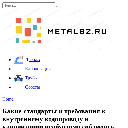
Перейти
Search
к
for:
содержанию
Дренаж
Канализация
Трубы
Советы
Home
Какие стандарты и требования к
внутреннему водопроводу и
канализации необходимо соблюдать