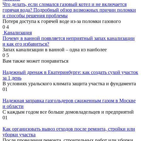
Что делать, если сломался газовый котел и не включается
горячая вода? Подробный обзор возможных причин поломки
и способы решения проблемы
Потеря доступа к горячей воде из-за поломки газового
0
4
Канализация
Почему в ванной появляется неприятный запах канализации
и как его избавиться?
Запах канализации в ванной – одна из наиболее
0
5
Вам также может понравиться
Надежный дренаж в Екатеринбурге: как создать сухой участок
за 1 день
В условиях уральского климата защита участка и фундамента
0
1
Надежная заправка газгольдеров сжиженным газом в Москве
и области
С каждым годом все больше домовладельцев и предприятий
0
1
Как организовать вывоз отходов после ремонта, стройки или
уборки участка
После проведения ремонта, строительных работ или уборки