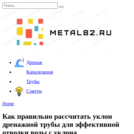
Перейти
Search
к
for:
содержанию
Дренаж
Канализация
Трубы
Советы
Home
Как правильно рассчитать уклон
дренажной трубы для эффективной
отводки воды с уклона