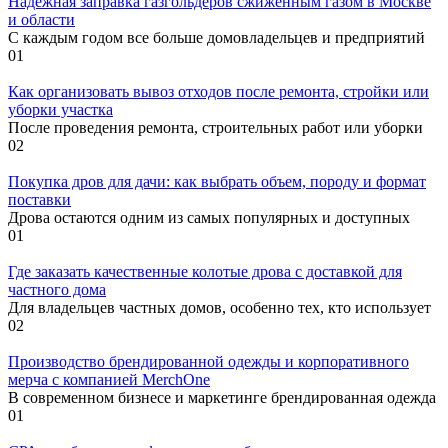
Надежная заправка газгольдеров сжиженным газом в Москве
и области
С каждым годом все больше домовладельцев и предприятий
0
1
Как организовать вывоз отходов после ремонта, стройки или
уборки участка
После проведения ремонта, строительных работ или уборки
0
2
Покупка дров для дачи: как выбрать объем, породу и формат
поставки
Дрова остаются одним из самых популярных и доступных
0
1
Где заказать качественные колотые дрова с доставкой для
частного дома
Для владельцев частных домов, особенно тех, кто использует
0
2
Производство брендированной одежды и корпоративного
мерча с компанией MerchOne
В современном бизнесе и маркетинге брендированная одежда
0
1