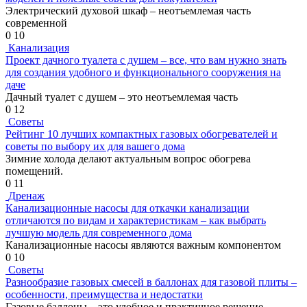
Электрический духовой шкаф – неотъемлемая часть
современной
0
10
Канализация
Проект дачного туалета с душем – все, что вам нужно знать
для создания удобного и функционального сооружения на
даче
Дачный туалет с душем – это неотъемлемая часть
0
12
Советы
Рейтинг 10 лучших компактных газовых обогревателей и
советы по выбору их для вашего дома
Зимние холода делают актуальным вопрос обогрева
помещений.
0
11
Дренаж
Канализационные насосы для откачки канализации
отличаются по видам и характеристикам – как выбрать
лучшую модель для современного дома
Канализационные насосы являются важным компонентом
0
10
Советы
Разнообразие газовых смесей в баллонах для газовой плиты –
особенности, преимущества и недостатки
Газовые баллоны – это удобное и практичное решение