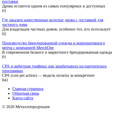
поставки
Дрова остаются одним из самых популярных и доступных
0
1
Где заказать качественные колотые дрова с доставкой для
частного дома
Для владельцев частных домов, особенно тех, кто использует
0
2
Производство брендированной одежды и корпоративного
мерча с компанией MerchOne
В современном бизнесе и маркетинге брендированная одежда
0
1
СРА и арбитраж трафика: как зарабатывать на партнерских
программах
СРА (cost per action) — модель оплаты за конкретное
0
41
Главная страница
Обратная связь
Карта сайта
© 2026 Металлопродукция