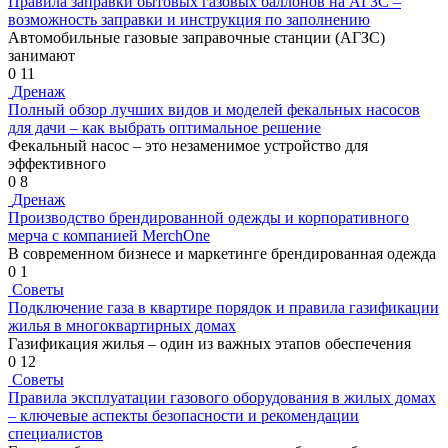
Правила заправки бытовых газовых баллонов на АГЗС –
возможность заправки и инструкция по заполнению
Автомобильные газовые заправочные станции (АГЗС)
занимают
0
11
Дренаж
Полный обзор лучших видов и моделей фекальных насосов
для дачи – как выбрать оптимальное решение
Фекальный насос – это незаменимое устройство для
эффективного
0
8
Дренаж
Производство брендированной одежды и корпоративного
мерча с компанией MerchOne
В современном бизнесе и маркетинге брендированная одежда
0
1
Советы
Подключение газа в квартире порядок и правила газификации
жилья в многоквартирных домах
Газификация жилья – один из важных этапов обеспечения
0
12
Советы
Правила эксплуатации газового оборудования в жилых домах
– ключевые аспекты безопасности и рекомендации
специалистов