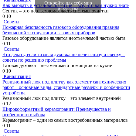
Откройте для себя мир
Как выбрать и установить септик – все, что вам нужно знать
искусства
Септик – это неотъемлемая часть системы очистки
0
10
Советы
Пожарная безопасность газового оборудования правила
безопасной эксплуатации газовых приборов
Газовое оборудование является неотъемлемой частью быта
0
11
Советы
Что делать, если газовая духовка не печет снизу и сверху –
советы по решению проблемы
Газовая духовка – незаменимый помощник на кухне
0
10
Канализация
Ревизионный люк под плитку как элемент сантехнических
работ – основные виды, стандартные размеры и особенности
устройства
Ревизионный люк под плитку – это элемент внутренней
0
12
Широкоформатный керамогранит: Преимущества и
особенности выбора
Керамогранит – один из самых востребованных материалов
0
11
Советы