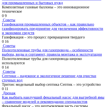
для промышленных и бытовых нужд
Композитные газовые баллоны – это инновационное
техническое
0
9
Советы
Газификация промышленных объектов – как правильно
газифицировать предприятие для увеличения эффективности
и экономии средств
Газификация – это процесс превращения твердого
0
16
Советы
Полиэтиленовые трубы для газопровода – особенности
выбора, виды и сортамент, правила монтажа и эксплуатации
Полиэтиленовые трубы для газопровода широко
используются
0
14
Советы
Септики – надежное и экологичное решение для очистки
сточных вод
Тритон: модельный выбор септика Септик – это устройство
0
11
Дренаж
Как выбрать наилучший фекальный насос для выгребной ямы
– сравнение моделей и рекомендации специалистов
Фекальный насос – это неотъемлемая часть системы