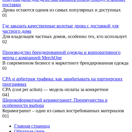
поставки
Дрова остаются одним из самых популярных и доступных
0
1
Где заказать качественные колотые дрова с доставкой для
частного дома
Для владельцев частных домов, особенно тех, кто использует
0
2
Производство брендированной одежды и корпоративного
мерча с компанией MerchOne
В современном бизнесе и маркетинге брендированная одежда
0
1
СРА и арбитраж трафика: как зарабатывать на партнерских
программах
СРА (cost per action) — модель оплаты за конкретное
0
41
Широкоформатный керамогранит: Преимущества и
особенности выбора
Керамогранит – один из самых востребованных материалов
0
11
Главная страница
Обратная связь