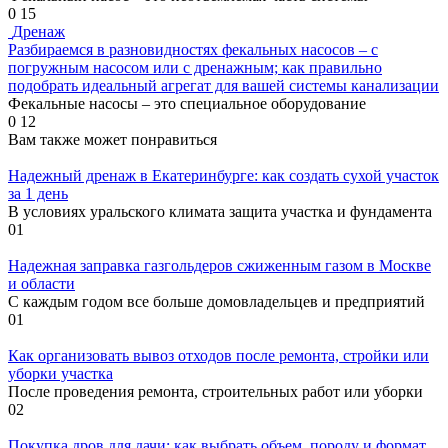
0
15
Дренаж
Разбираемся в разновидностях фекальных насосов – с
погружным насосом или с дренажным; как правильно
подобрать идеальный агрегат для вашей системы канализации
Фекальные насосы – это специальное оборудование
0
12
Вам также может понравиться
Надежный дренаж в Екатеринбурге: как создать сухой участок
за 1 день
В условиях уральского климата защита участка и фундамента
0
1
Надежная заправка газгольдеров сжиженным газом в Москве
и области
С каждым годом все больше домовладельцев и предприятий
0
1
Как организовать вывоз отходов после ремонта, стройки или
уборки участка
После проведения ремонта, строительных работ или уборки
0
2
Покупка дров для дачи: как выбрать объем, породу и формат