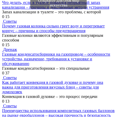
Откройте для себя мир
Что делать, если в туалете появился неприятный запах
искусства
канализации – причины и действенные методы устранения
Запах канализации в туалете – это проблема, с которой
0
15
Советы
Почему газовая колонка сильно греет воду и перегревает
корпус – причины и способы предотвращения
Газовые колонки являются эффективным и популярным
способом
0
15
Дренаж
Газовые конденсатосборники на газопроводе – особенности
устройства, назначение, требования к установке и
обслуживанию
Газовые конденсатосборники – это специальные
0
37
Советы
Как работает конвекция в газовой духовке и почему она
важна для приготовления вкусных блюд – советы для
домохозяек
Конвекция в газовой духовке – это процесс передачи
0
13
Советы
Преимущества использования композитных газовых баллонов
на рынке евробаллонов – высокая прочность и безопасность