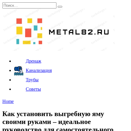
Перейти
Search
к
for:
содержанию
Дренаж
Канализация
Трубы
Советы
Home
Как установить выгребную яму
своими руками – идеальное
руководство для самостоятельного