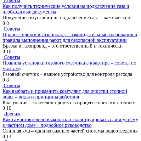
Советы
Как получить технические условия на подключение газа и
необходимые документы
Получение техусловий на подключение газа – важный этап
0
8
Советы
Процесс врезки в газопровод – законодательные требования и
правила выполнения работ для безопасной эксплуатации
Врезка в газопровод – это ответственный и технически
0
16
Советы
Правила установки газового счетчика в квартире – советы по
монтажу
Газовый счетчик – важное устройство для контроля расхода
0
8
Советы
Как выбрать и применить коагулянт для очистки сточной
воды – виды и принципы действия
Коагуляция – ключевой процесс в процессе очистки сточных
0
10
Дренаж
Как самостоятельно выкопать и сконструировать сливную яму
в частном доме – подробное руководство
Сливная яма – одна из важных частей системы водоотведения
0
13