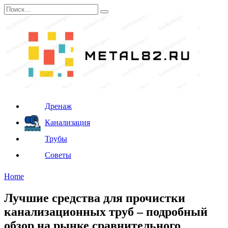
Перейти
Search
к
for:
содержанию
Дренаж
Канализация
Трубы
Советы
Home
Лучшие средства для прочистки
канализационных труб – подробный
обзор на рынке сравнительного