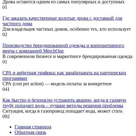
Дрова остаются одним из самых популярных и доступных
0
1
Где заказать качественные колотые дрова с доставкой для
частного дома
Для владельцев частных домов, особенно тех, кто использует
0
2
Производство брендированной одежды и корпоративного
мерча с компанией MerchOne
В современном бизнесе и маркетинге брендированная одежда
0
1
СРА и арбитраж трафика: как зарабатывать на партнерских
программах
СРА (cost per action) — модель оплаты за конкретное
0
41
Как быстро и безопасно устранить аварию, когда в газовую
трубу попадает вода – лучшие методы решения проблемы
Ситуация, когда в газопровод попадает вода, может стать
0
92
Главная страница
Обратная связь