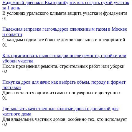
Надежный дренаж в Екатеринбурге: как создать сухой участок
за 1 день
В условиях уральского климата защита участка и фундамента
0
1
Надежная заправка газгольдеров сжиженным газом в Москве
и области
С каждым годом все больше домовладельцев и предприятий
0
1
Как организовать вывоз отходов после ремонта, стройки или
уборки участка
После проведения ремонта, строительных работ или уборки
0
2
Покупка дров для дачи: как выбрать объем, породу и формат
поставки
Дрова остаются одним из самых популярных и доступных
0
1
Где заказать качественные колотые дрова с доставкой для
частного дома
Для владельцев частных домов, особенно тех, кто использует
0
2