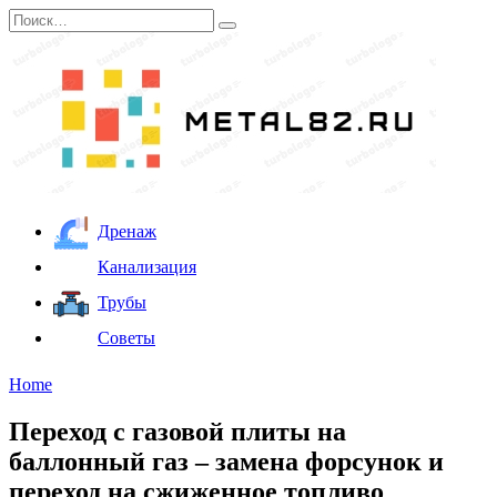
Перейти
Search
к
for:
содержанию
Дренаж
Канализация
Трубы
Советы
Home
Переход с газовой плиты на
баллонный газ – замена форсунок и
переход на сжиженное топливо