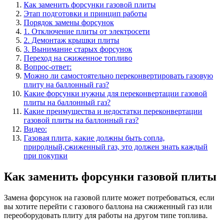
Как заменить форсунки газовой плиты
Этап подготовки и принцип работы
Порядок замены форсунок
1. Отключение плиты от электросети
2. Демонтаж крышки плиты
3. Вынимание старых форсунок
Переход на сжиженное топливо
Вопрос-ответ:
Можно ли самостоятельно переконвертировать газовую
плиту на баллонный газ?
Какие форсунки нужны для переконвертации газовой
плиты на баллонный газ?
Какие преимущества и недостатки переконвертации
газовой плиты на баллонный газ?
Видео:
Газовая плита, какие должны быть сопла,
природный,сжиженный газ, это должен знать каждый
при покупки
Как заменить форсунки газовой плиты
Замена форсунок на газовой плите может потребоваться, если
вы хотите перейти с газового баллона на сжиженный газ или
переоборудовать плиту для работы на другом типе топлива.