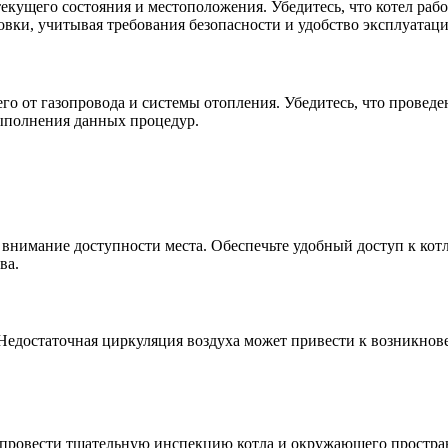
екущего состояния и местоположения. Убедитесь, что котел рабо
овки, учитывая требования безопасности и удобство эксплуатаци
го от газопровода и системы отопления. Убедитесь, что провед
выполнения данных процедур.
е внимание доступности места. Обеспечьте удобный доступ к ко
ва.
 Недостаточная циркуляция воздуха может привести к возникнове
о провести тщательную инспекцию котла и окружающего простра