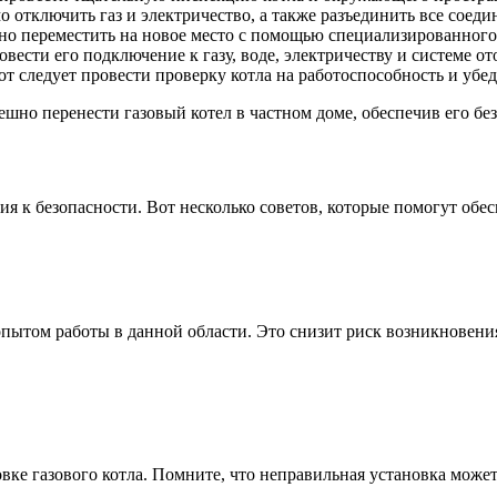
о отключить газ и электричество, а также разъединить все соеди
жно переместить на новое место с помощью специализированног
вести его подключение к газу, воде, электричеству и системе 
т следует провести проверку котла на работоспособность и убед
ешно перенести газовый котел в частном доме, обеспечив его б
ния к безопасности. Вот несколько советов, которые помогут об
 опытом работы в данной области. Это снизит риск возникновен
вке газового котла. Помните, что неправильная установка может