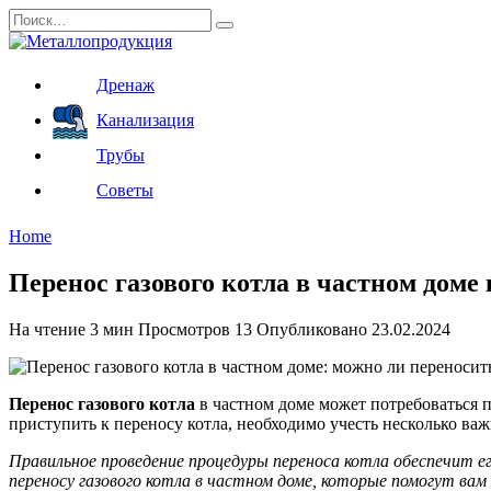
Перейти
Search
к
for:
содержанию
Дренаж
Канализация
Трубы
Советы
Home
Перенос газового котла в частном доме
На чтение
3 мин
Просмотров
13
Опубликовано
23.02.2024
Перенос газового котла
в частном доме может потребоваться 
приступить к переносу котла, необходимо учесть несколько ва
Правильное проведение процедуры переноса котла обеспечит е
переносу газового котла в частном доме, которые помогут вам