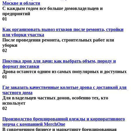
Москве и области
С каждым годом все больше домовладельцев и
предприятий
0
1
Как организовать вывоз отходов после ремонта, стройки
или уборки участка
После проведения ремонта, строительных работ или
уборки
0
2
Покупка дров для дачи: как выбрать объем, породу и
формат поставки
Дрова остаются одним из самых популярных и доступных
0
1
Где заказать качественные колотые дрова с доставкой для
частного дома
Для владельцев частных домов, особенно тех, кто
использует
0
2
Производство брендированной одежды и корпоративного
мерча с компанией MerchOne
В современном бизнесе и маркетинге брендированная