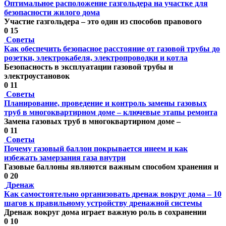
Оптимальное расположение газгольдера на участке для
безопасности жилого дома
Участие газгольдера – это один из способов правового
0
15
Советы
Как обеспечить безопасное расстояние от газовой трубы до
розетки, электрокабеля, электропроводки и котла
Безопасность в эксплуатации газовой трубы и
электроустановок
0
11
Советы
Планирование, проведение и контроль замены газовых
труб в многоквартирном доме – ключевые этапы ремонта
Замена газовых труб в многоквартирном доме –
0
11
Советы
Почему газовый баллон покрывается инеем и как
избежать замерзания газа внутри
Газовые баллоны являются важным способом хранения и
0
20
Дренаж
Как самостоятельно организовать дренаж вокруг дома – 10
шагов к правильному устройству дренажной системы
Дренаж вокруг дома играет важную роль в сохранении
0
10