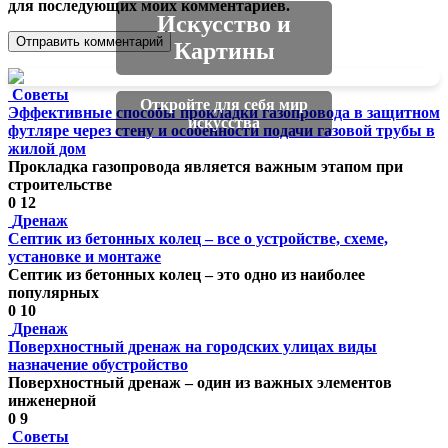
для последующих моих комментариев.
Искусство и
Картины
Советы
Откройте для себя мир
Эффективные способы прокладки газопровода в защитном
искусства
футляре через стену и особенности подачи газовой трубы в
жилой дом
Прокладка газопровода является важным этапом при
строительстве
0
12
Дренаж
Септик из бетонных колец – все о устройстве, схеме,
установке и монтаже
Септик из бетонных колец – это одно из наиболее
популярных
0
10
Дренаж
Поверхностный дренаж на городских улицах виды
назначение обустройство
Поверхностный дренаж – один из важных элементов
инженерной
0
9
Советы