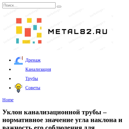
Перейти
Search
к
for:
содержанию
Дренаж
Канализация
Трубы
Советы
Home
Уклон канализационной трубы –
нормативное значение угла наклона и
важность его соблюдения для