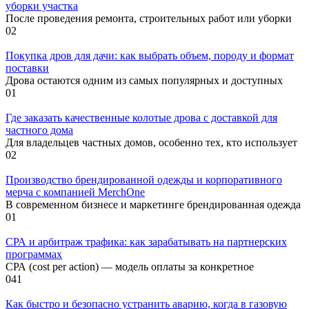
уборки участка
После проведения ремонта, строительных работ или уборки
0
2
Покупка дров для дачи: как выбрать объем, породу и формат
поставки
Дрова остаются одним из самых популярных и доступных
0
1
Где заказать качественные колотые дрова с доставкой для
частного дома
Для владельцев частных домов, особенно тех, кто использует
0
2
Производство брендированной одежды и корпоративного
мерча с компанией MerchOne
В современном бизнесе и маркетинге брендированная одежда
0
1
СРА и арбитраж трафика: как зарабатывать на партнерских
программах
СРА (cost per action) — модель оплаты за конкретное
0
41
Как быстро и безопасно устранить аварию, когда в газовую