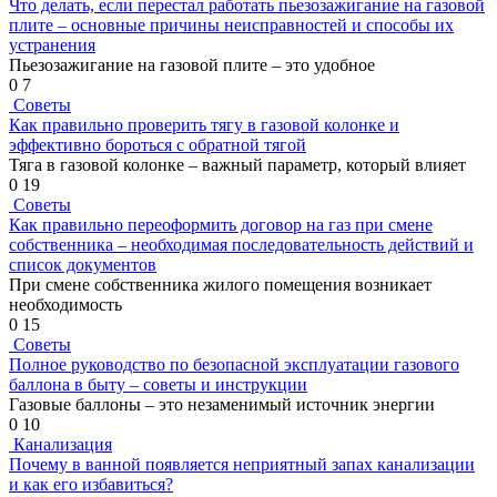
Что делать, если перестал работать пьезозажигание на газовой
плите – основные причины неисправностей и способы их
устранения
Пьезозажигание на газовой плите – это удобное
0
7
Советы
Как правильно проверить тягу в газовой колонке и
эффективно бороться с обратной тягой
Тяга в газовой колонке – важный параметр, который влияет
0
19
Советы
Как правильно переоформить договор на газ при смене
собственника – необходимая последовательность действий и
список документов
При смене собственника жилого помещения возникает
необходимость
0
15
Советы
Полное руководство по безопасной эксплуатации газового
баллона в быту – советы и инструкции
Газовые баллоны – это незаменимый источник энергии
0
10
Канализация
Почему в ванной появляется неприятный запах канализации
и как его избавиться?