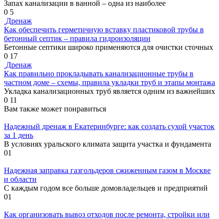
Запах канализации в ванной – одна из наиболее
0
5
Дренаж
Как обеспечить герметичную вставку пластиковой трубы в
бетонный септик – правила гидроизоляции
Бетонные септики широко применяются для очистки сточных
0
17
Дренаж
Как правильно прокладывать канализационные трубы в
частном доме – схемы, правила укладки труб и этапы монтажа
Укладка канализационных труб является одним из важнейших
0
11
Вам также может понравиться
Надежный дренаж в Екатеринбурге: как создать сухой участок
за 1 день
В условиях уральского климата защита участка и фундамента
0
1
Надежная заправка газгольдеров сжиженным газом в Москве
и области
С каждым годом все больше домовладельцев и предприятий
0
1
Как организовать вывоз отходов после ремонта, стройки или