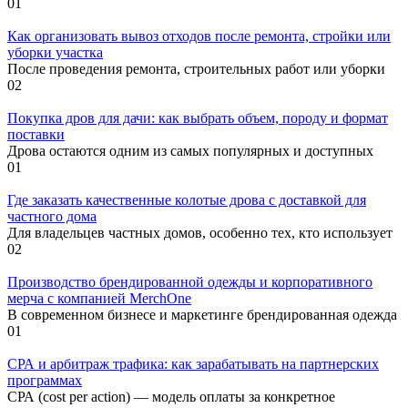
0
1
Как организовать вывоз отходов после ремонта, стройки или
уборки участка
После проведения ремонта, строительных работ или уборки
0
2
Покупка дров для дачи: как выбрать объем, породу и формат
поставки
Дрова остаются одним из самых популярных и доступных
0
1
Где заказать качественные колотые дрова с доставкой для
частного дома
Для владельцев частных домов, особенно тех, кто использует
0
2
Производство брендированной одежды и корпоративного
мерча с компанией MerchOne
В современном бизнесе и маркетинге брендированная одежда
0
1
СРА и арбитраж трафика: как зарабатывать на партнерских
программах
СРА (cost per action) — модель оплаты за конкретное