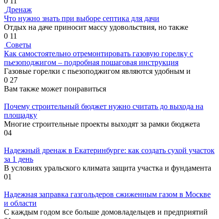
0
11
Дренаж
Что нужно знать при выборе септика для дачи
Отдых на даче приносит массу удовольствия, но также
0
11
Советы
Как самостоятельно отремонтировать газовую горелку с
пьезоподжигом – подробная пошаговая инструкция
Газовые горелки с пьезоподжигом являются удобным и
0
27
Вам также может понравиться
Почему строительный бюджет нужно считать до выхода на
площадку
Многие строительные проекты выходят за рамки бюджета
0
4
Надежный дренаж в Екатеринбурге: как создать сухой участок
за 1 день
В условиях уральского климата защита участка и фундамента
0
1
Надежная заправка газгольдеров сжиженным газом в Москве
и области
С каждым годом все больше домовладельцев и предприятий