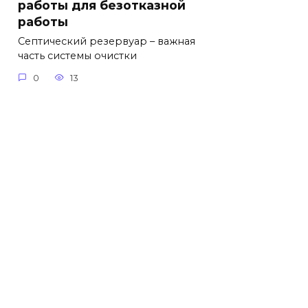
работы для безотказной
работы
Септический резервуар – важная
часть системы очистки
0
13