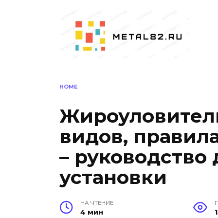
Перейти
к
содержанию
HOME
Жироуловител
видов, правил
– руководство
установки
НА ЧТЕНИЕ
4 мин