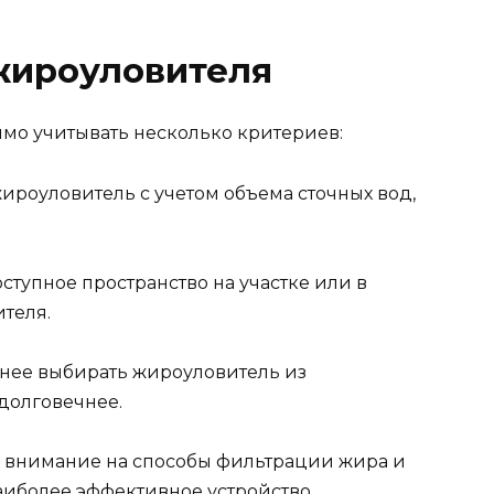
жироуловителя
мо учитывать несколько критериев:
жироуловитель с учетом объема сточных вод,
оступное пространство на участке или в
теля.
ьнее выбирать жироуловитель из
 долговечнее.
те внимание на способы фильтрации жира и
аиболее эффективное устройство.