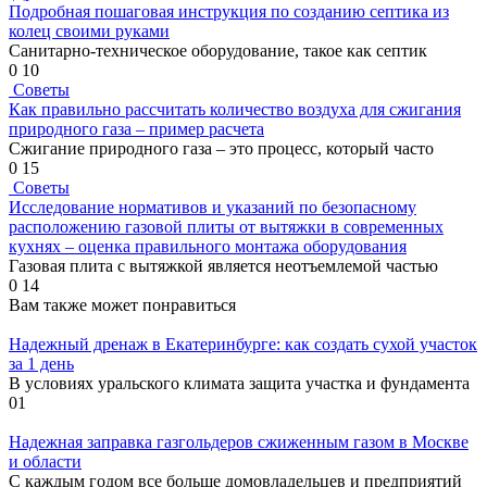
Подробная пошаговая инструкция по созданию септика из
колец своими руками
Санитарно-техническое оборудование, такое как септик
0
10
Советы
Как правильно рассчитать количество воздуха для сжигания
природного газа – пример расчета
Сжигание природного газа – это процесс, который часто
0
15
Советы
Исследование нормативов и указаний по безопасному
расположению газовой плиты от вытяжки в современных
кухнях – оценка правильного монтажа оборудования
Газовая плита с вытяжкой является неотъемлемой частью
0
14
Вам также может понравиться
Надежный дренаж в Екатеринбурге: как создать сухой участок
за 1 день
В условиях уральского климата защита участка и фундамента
0
1
Надежная заправка газгольдеров сжиженным газом в Москве
и области
С каждым годом все больше домовладельцев и предприятий