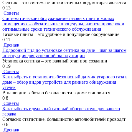
Септик – это система очистки сточных вод, которая является
0
13
Советы
Систематическое обслуживание газовых плит в жилых
помещениях – обязательные процедуры, частота проверок и
оптимальные сроки технического обслуживания
Газовые плиты – это удобное и популярное оборудование
0
11
Дренаж
Подробный гид по установке септика на даче – шаг за шагом
инструкция для успешной эксплуатации
Установка септика – это важный этап при создании
0
19
Советы
Как выбрать и установить безопасный датчик угарного газа в
доме – обзор видов устройств для раннего обнаружения
утечек
В наши дни забота о безопасности в доме становится
0
8
Советы
Как выбрать идеальный газовый обогреватель для вашего
гаража
Согласно статистике, большинство автолюбителей проводят
0
6
Дренаж