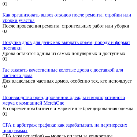
0
1
Как организовать вывоз отходов после ремонта, стройки или
уборки участка
После проведения ремонта, строительных работ или уборки
0
2
Покупка дров для дачи: как выбрать объем, породу и формат
поставки
Дрова остаются одним из самых популярных и доступных
0
1
Где заказать качественные колотые дрова с доставкой для
частного дома
Для владельцев частных домов, особенно тех, кто использует
0
2
Производство брендированной одежды и корпоративного
мерча с компанией MerchOne
В современном бизнесе и маркетинге брендированная одежда
0
1
СРА и арбитраж трафика: как зарабатывать на партнерских
программах
СРА (cost per action) — модель оплаты за конкретное