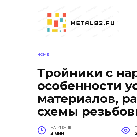
Перейти
к
содержанию
HOME
Тройники с на
особенности у
материалов, р
схемы резьбов
НА ЧТЕНИЕ
3 мин