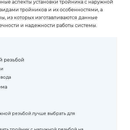
вные аспекты установки тройника с наружной
видами тройников и их особенностями, а
ы, из которых изготавливаются данные
чности и надежности работы системы.
й резьбой
ки
овода
ема
жной резьбой лучше выбрать для
вить тройник с наружной резьбой на