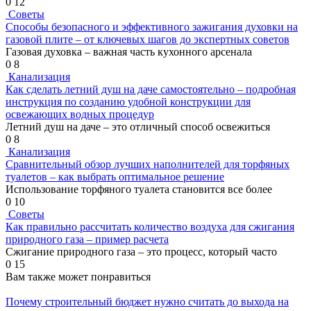
0
12
Советы
Способы безопасного и эффективного зажигания духовки на
газовой плите – от ключевых шагов до экспертных советов
Газовая духовка – важная часть кухонного арсенала
0
8
Канализация
Как сделать летний душ на даче самостоятельно – подробная
инструкция по созданию удобной конструкции для
освежающих водных процедур
Летний душ на даче – это отличный способ освежиться
0
8
Канализация
Сравнительный обзор лучших наполнителей для торфяных
туалетов – как выбрать оптимальное решение
Использование торфяного туалета становится все более
0
10
Советы
Как правильно рассчитать количество воздуха для сжигания
природного газа – пример расчета
Сжигание природного газа – это процесс, который часто
0
15
Вам также может понравиться
Почему строительный бюджет нужно считать до выхода на