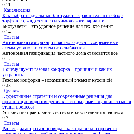
0
11
Канализация
Как выбрать идеальный биотуалет – сравнительный обзор
торфяного, жидкостного и химического вариантов
Биотуалеты – это удобное решение для тех, кто ценит
0
14
Советы
Автономная газификация частного дома – современные
схемы установки систем газоснабжения
Автономная газификация частного дома становится все
0
12
Советы
Почему шумит газовая конфорка – причины и как их
устранить
Газовые конфорки – незаменимый элемент кухонной
0
38
Дренаж
Эффективные стратегии и современные решения для
организации водоотведения в частном доме – лучшие схемы и
этапы процесса
Устройство правильной системы водоотведения в частном
0
7
Советы
Расчет диаметра газопровода – как правильно провести
расчеты и учесть особенности монтажа газовой сети