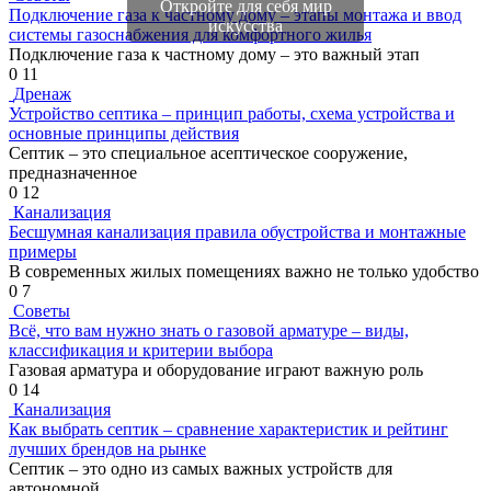
Откройте для себя мир
Подключение газа к частному дому – этапы монтажа и ввод
искусства
системы газоснабжения для комфортного жилья
Подключение газа к частному дому – это важный этап
0
11
Дренаж
Устройство септика – принцип работы, схема устройства и
основные принципы действия
Септик – это специальное асептическое сооружение,
предназначенное
0
12
Канализация
Бесшумная канализация правила обустройства и монтажные
примеры
В современных жилых помещениях важно не только удобство
0
7
Советы
Всё, что вам нужно знать о газовой арматуре – виды,
классификация и критерии выбора
Газовая арматура и оборудование играют важную роль
0
14
Канализация
Как выбрать септик – сравнение характеристик и рейтинг
лучших брендов на рынке
Септик – это одно из самых важных устройств для
автономной