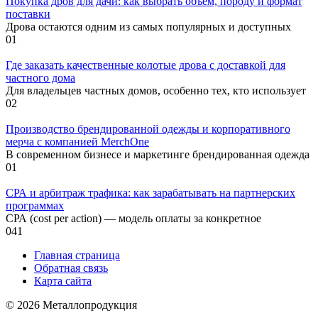
Покупка дров для дачи: как выбрать объем, породу и формат
поставки
Дрова остаются одним из самых популярных и доступных
0
1
Где заказать качественные колотые дрова с доставкой для
частного дома
Для владельцев частных домов, особенно тех, кто использует
0
2
Производство брендированной одежды и корпоративного
мерча с компанией MerchOne
В современном бизнесе и маркетинге брендированная одежда
0
1
СРА и арбитраж трафика: как зарабатывать на партнерских
программах
СРА (cost per action) — модель оплаты за конкретное
0
41
Главная страница
Обратная связь
Карта сайта
© 2026 Металлопродукция