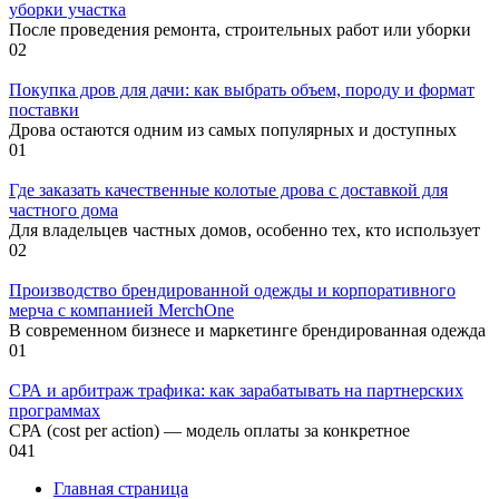
уборки участка
После проведения ремонта, строительных работ или уборки
0
2
Покупка дров для дачи: как выбрать объем, породу и формат
поставки
Дрова остаются одним из самых популярных и доступных
0
1
Где заказать качественные колотые дрова с доставкой для
частного дома
Для владельцев частных домов, особенно тех, кто использует
0
2
Производство брендированной одежды и корпоративного
мерча с компанией MerchOne
В современном бизнесе и маркетинге брендированная одежда
0
1
СРА и арбитраж трафика: как зарабатывать на партнерских
программах
СРА (cost per action) — модель оплаты за конкретное
0
41
Главная страница