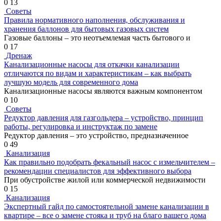
0
13
Советы
Правила нормативного наполнения, обслуживания и
хранения баллонов для бытовых газовых систем
Газовые баллоны – это неотъемлемая часть бытового и
0
17
Дренаж
Канализационные насосы для откачки канализации
отличаются по видам и характеристикам – как выбрать
лучшую модель для современного дома
Канализационные насосы являются важным компонентом
0
10
Советы
Редуктор давления для газгольдера – устройство, принцип
работы, регулировка и инструктаж по замене
Редуктор давления – это устройство, предназначенное
0
49
Канализация
Как правильно подобрать фекальный насос с измельчителем –
рекомендации специалистов для эффективного выбора
При обустройстве жилой или коммерческой недвижимости
0
15
Канализация
Экспертный гайд по самостоятельной замене канализации в
квартире – все о замене стояка и труб на благо вашего дома