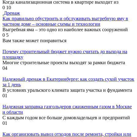
Когда канализационная система в квартире выходит из
0
10
Дренаж
Как правильно обустроить и обслуживать выгребную яму в
частном доме – основные схемы и технологии
Выгребная яма – это одно из наиболее важных сооружений
0
5
Вам также может понравиться
Почему строительный бюджет нужно считать до выхода на
площадку
Многие строительные проекты выходят за рамки бюджета
0
4
Надежный дренаж в Екатеринбурге: как создать сухой участок
за 1 день
В условиях уральского климата защита участка и фундамента
0
1
Надежная заправка газгольдеров сжиженным газом в Москве
и области
С каждым годом все больше домовладельцев и предприятий
0
1
Как организовать вывоз отходов после ремонта, стройки или