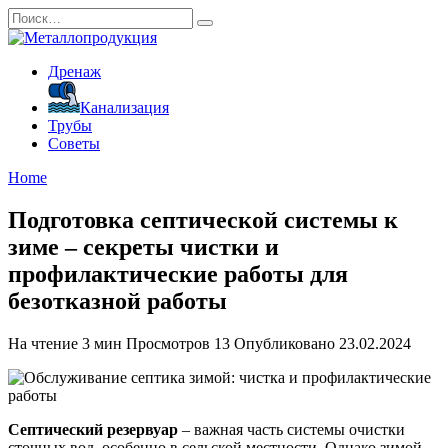
Перейти
Search
к
for:
содержанию
Дренаж
Канализация
Трубы
Советы
Home
Подготовка септической системы к
зиме – секреты чистки и
профилактические работы для
безотказной работы
На чтение
3 мин
Просмотров
13
Опубликовано
23.02.2024
Септический резервуар
– важная часть системы очистки
сточных вод, особенно в сельской местности. Однако зимой