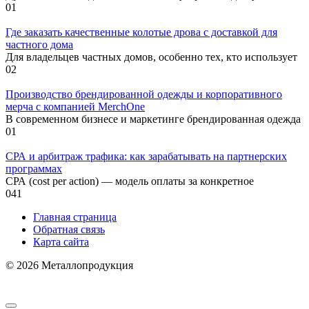
0
1
Где заказать качественные колотые дрова с доставкой для
частного дома
Для владельцев частных домов, особенно тех, кто использует
0
2
Производство брендированной одежды и корпоративного
мерча с компанией MerchOne
В современном бизнесе и маркетинге брендированная одежда
0
1
СРА и арбитраж трафика: как зарабатывать на партнерских
программах
СРА (cost per action) — модель оплаты за конкретное
0
41
Главная страница
Обратная связь
Карта сайта
© 2026 Металлопродукция