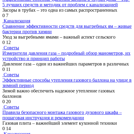
5 лучших средств и методик от проблем с канализацией
Засоры в трубах – это одна из самых распространенных
0
7
Канализация
Сравнение эффективности средств для выгребных ям – живые
бактерии против химии
Уход за выгребными ямами – важный аспект сельского
0
12
Советы
Измерители давления газа – подробный обзор манометров, их
устройство и принцип работы
Давление газа – один из важнейших параметров в различных
0
11
Советы
Эффективные способы утепления газового баллона на улице в
зимний период
Зимой важно обеспечить надежное утепление газовых
баллонов
0
20
Советы
Правила безопасного монтажа газового духового шкафа –
пошаговая инструкция и рекомендации
Газовая плита – важнейший элемент кухонной техники
0
14
Канализация