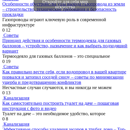
Откройте для себя мир
Особенности обустройства узла выхода газопровода из земли
искусства
– строительство, технические требования и безопасность
прокладки
Газопроводы играют ключевую роль в современной
инфраструктуре
0
12
Советы
Принцип действия и особенности термоодеяла для газовых
баллонов – устройство, назначение и как выбрать подходящий
вариант
Термоодеяло для газовых баллонов – это специальное
0
19
Советы
Как правильно вести себя, если водопровод в вашей квартире
порвался и затопил соседей снизу – советы по минимизации
ущерба и предотвращению конфликтов
Несчастные случаи случаются, и вы никогда не можем
0
13
Канализация
Как самостоятельно построить туалет на даче – пошаговая
инструкция с фото и видео
Туалет на даче – это необходимое удобство, которое
0
8
Канализация
Эффективные способы удаления засоров в трубах дома – Top-