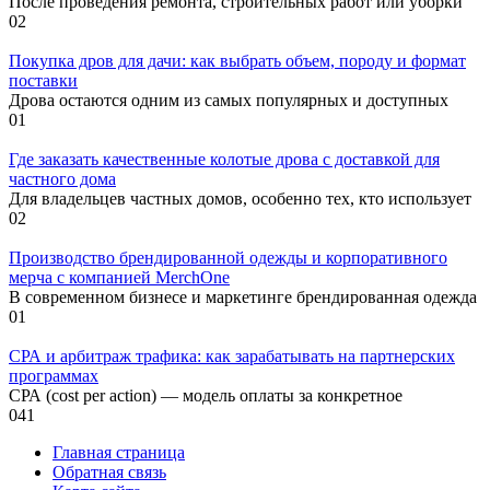
После проведения ремонта, строительных работ или уборки
0
2
Покупка дров для дачи: как выбрать объем, породу и формат
поставки
Дрова остаются одним из самых популярных и доступных
0
1
Где заказать качественные колотые дрова с доставкой для
частного дома
Для владельцев частных домов, особенно тех, кто использует
0
2
Производство брендированной одежды и корпоративного
мерча с компанией MerchOne
В современном бизнесе и маркетинге брендированная одежда
0
1
СРА и арбитраж трафика: как зарабатывать на партнерских
программах
СРА (cost per action) — модель оплаты за конкретное
0
41
Главная страница
Обратная связь