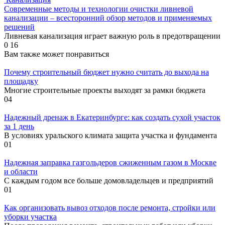
Современные методы и технологии очистки ливневой
канализации – всесторонний обзор методов и применяемых
решений
Ливневая канализация играет важную роль в предотвращении
0
16
Вам также может понравиться
Почему строительный бюджет нужно считать до выхода на
площадку
Многие строительные проекты выходят за рамки бюджета
0
4
Надежный дренаж в Екатеринбурге: как создать сухой участок
за 1 день
В условиях уральского климата защита участка и фундамента
0
1
Надежная заправка газгольдеров сжиженным газом в Москве
и области
С каждым годом все больше домовладельцев и предприятий
0
1
Как организовать вывоз отходов после ремонта, стройки или
уборки участка