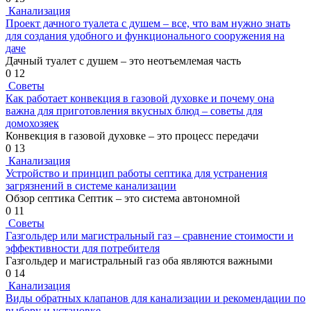
Канализация
Проект дачного туалета с душем – все, что вам нужно знать
для создания удобного и функционального сооружения на
даче
Дачный туалет с душем – это неотъемлемая часть
0
12
Советы
Как работает конвекция в газовой духовке и почему она
важна для приготовления вкусных блюд – советы для
домохозяек
Конвекция в газовой духовке – это процесс передачи
0
13
Канализация
Устройство и принцип работы септика для устранения
загрязнений в системе канализации
Обзор септика Септик – это система автономной
0
11
Советы
Газгольдер или магистральный газ – сравнение стоимости и
эффективности для потребителя
Газгольдер и магистральный газ оба являются важными
0
14
Канализация
Виды обратных клапанов для канализации и рекомендации по
выбору и установке