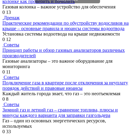
колонке как проверить и починить
Газовая колонка – важное устройство для обеспечения
0
13
Дренаж
Практические рекомендации по обустройству водосливов на
крыше – основные правила и нюансы системы водоотвода
Установка системы водоотвода на крыше недвижимости
0
12
Советы
Принцип работы и обзор газовых анализаторов различных
производителей
Газовые анализаторы – это важное оборудование для
мониторинга
0
11
Советы
Подключение газа в квартире после отключения за неуплату
порядок действий и правовые нюансы
Каждый житель города знает, что газ – это неотъемлемая
0
8
Советы
Зимний газ и летний газ – сравнение топлива, плюсы и
минусы каждого варианта для заправки газгольдера
Газ – один из основных энергетических ресурсов,
используемых
0
33