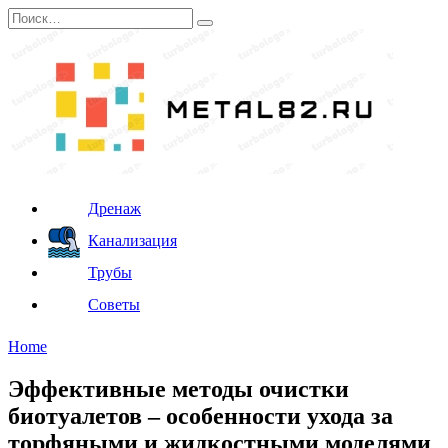
Перейти
Search
к
for:
содержанию
Дренаж
Канализация
Трубы
Советы
Home
Эффективные методы очистки
биотуалетов – особенности ухода за
торфяными и жидкостными моделями