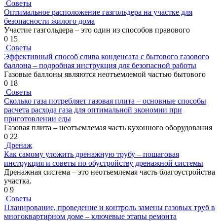
Советы
Оптимальное расположение газгольдера на участке для
безопасности жилого дома
Участие газгольдера – это один из способов правового
0
15
Советы
Эффективный способ слива конденсата с бытового газового
баллона – подробная инструкция для безопасной работы
Газовые баллоны являются неотъемлемой частью бытового
0
18
Советы
Сколько газа потребляет газовая плита – основные способы
расчета расхода газа для оптимальной экономии при
приготовлении еды
Газовая плита – неотъемлемая часть кухонного оборудования
0
22
Дренаж
Как самому уложить дренажную трубу – пошаговая
инструкция и советы по обустройству дренажной системы
Дренажная система – это неотъемлемая часть благоустройства
участка.
0
9
Советы
Планирование, проведение и контроль замены газовых труб в
многоквартирном доме – ключевые этапы ремонта