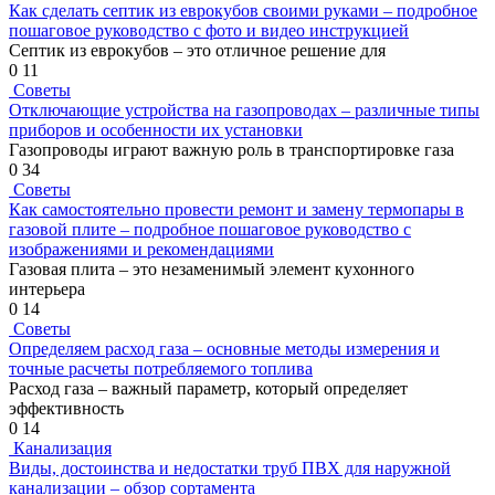
Как сделать септик из еврокубов своими руками – подробное
пошаговое руководство с фото и видео инструкцией
Септик из еврокубов – это отличное решение для
0
11
Советы
Отключающие устройства на газопроводах – различные типы
приборов и особенности их установки
Газопроводы играют важную роль в транспортировке газа
0
34
Советы
Как самостоятельно провести ремонт и замену термопары в
газовой плите – подробное пошаговое руководство с
изображениями и рекомендациями
Газовая плита – это незаменимый элемент кухонного
интерьера
0
14
Советы
Определяем расход газа – основные методы измерения и
точные расчеты потребляемого топлива
Расход газа – важный параметр, который определяет
эффективность
0
14
Канализация
Виды, достоинства и недостатки труб ПВХ для наружной
канализации – обзор сортамента