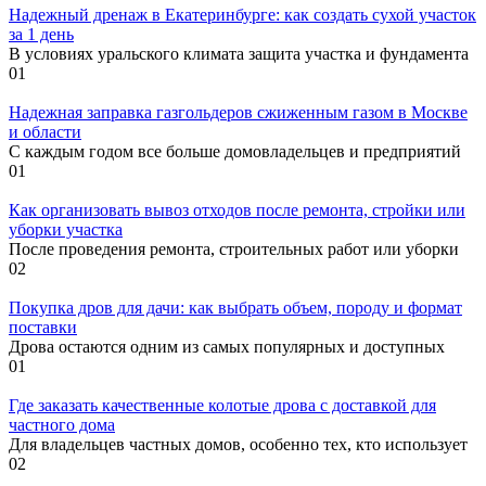
Надежный дренаж в Екатеринбурге: как создать сухой участок
за 1 день
В условиях уральского климата защита участка и фундамента
0
1
Надежная заправка газгольдеров сжиженным газом в Москве
и области
С каждым годом все больше домовладельцев и предприятий
0
1
Как организовать вывоз отходов после ремонта, стройки или
уборки участка
После проведения ремонта, строительных работ или уборки
0
2
Покупка дров для дачи: как выбрать объем, породу и формат
поставки
Дрова остаются одним из самых популярных и доступных
0
1
Где заказать качественные колотые дрова с доставкой для
частного дома
Для владельцев частных домов, особенно тех, кто использует
0
2